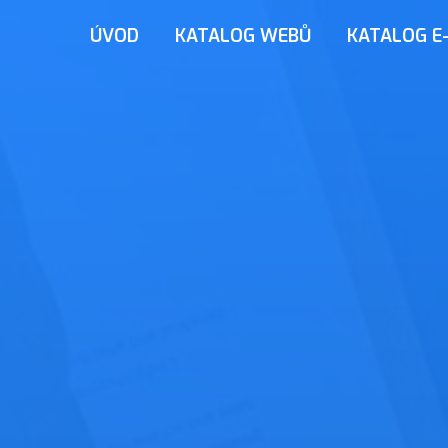
ÚVOD
KATALOG WEBŮ
KATALOG E