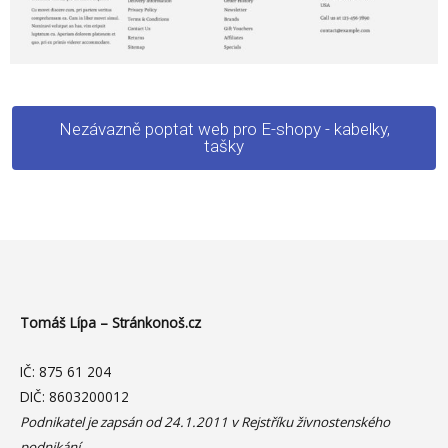
Nezávazně poptat web pro E-shopy - kabelky,
tašky
Tomáš Lípa – Stránkonoš.cz
IČ: 875 61 204
DIČ: 8603200012
Podnikatel je zapsán od 24.1.2011 v Rejstříku živnostenského
podnikání